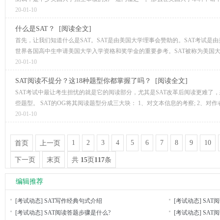
20-01-10
什么是SAT？
[阅读全文]
首先，让我们知道什么是SAT。SAT是由美国大学理事会赞助的。SAT考试是
世界各国高中生申请美国大学入学资格和奖学金的重要参考。SAT被称为美国大学入
20-01-10
SAT阅读不提分？这18种题型你都掌握了吗？
[阅读全文]
SAT考试中最让考生担忧的就是它的阅读部分，尤其是SAT改革后阅读更难了
些题型。 SAT的OG将其阅读题型分成三大块： 1、对文本信息的考察; 2、对作
20-01-10
1
2
3
4
5
6
7
8
9
10
首页
上一页
下一页
末页
共
15
页
117
条
编辑推荐
[考试动态]
SAT写作经典句式介绍
[考试动态]
SAT
[考试动态]
SAT阅读答题步骤是什么?
[考试动态]
SAT