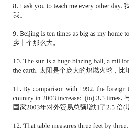
8. I ask you to teach me every oth
我。
9. Beijing is ten times as big as my 
乡十个那么大。
10. The sun is a huge blazing ball, a millio
the earth. 太阳是个庞大的炽燃火球
11. By comparison with 1992, the foreign t
country in 2003 increased (to) 3.5 
国家2003年对外贸易总额增加了2.5 倍(增
12. That table measures three feet b