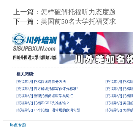
上一篇：
怎样破解托福听力态度题
下一篇：
美国前50名大学托福要求
相关阅读:
[托福常识]
托福阅读题算分方法
[托福常识]
托福
[托福常识]
官方解读托福写作评分标准!
[托福常识]
托福
[托福常识]
整理托福阅读医学类词汇
[托福常识]
托福
[托福常识]
托福和GRE先准备谁？
[托福常识]
美国前
[托福常识]
15个托福口语常用的数词句型
[托福常识]
怎样
热点专题