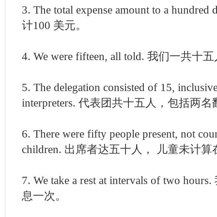
3. The total expense amount to a hundr
计100 美元。
4. We were fifteen, all told. 我们一共
5. The delegation consisted of 15, inclusiv
interpreters. 代表团共十五人，包括
6. There were fifty people present, not cou
children. 出席者达五十人， 儿童未计
7. We take a rest at intervals of tw
息一次。