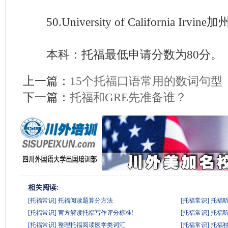
50.University of California Irv
本科：托福最低申请分数为80分。
上一篇：
15个托福口语常用的数词句型
下一篇：
托福和GRE先准备谁？
相关阅读:
[托福常识]
托福阅读题算分方法
[托福常识]
托福
[托福常识]
官方解读托福写作评分标准!
[托福常识]
托福
[托福常识]
整理托福阅读医学类词汇
[托福常识]
托福