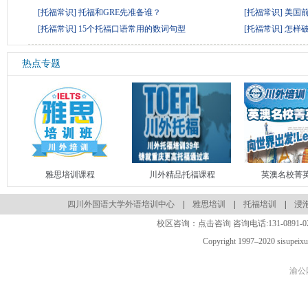
[托福常识]
托福和GRE先准备谁？
[托福常识]
美国前
[托福常识]
15个托福口语常用的数词句型
[托福常识]
怎样
热点专题
雅思培训课程
川外精品托福课程
英澳名校菁
四川外国语大学外语培训中心
|
雅思培训
|
托福培训
|
浸
校区咨询：
点击咨询
咨询电话:
131-0891-0
Copyright 1997–2020 sisupeix
渝公网